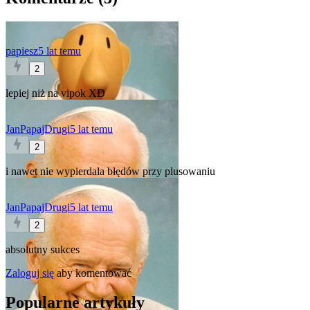
papiesz
5 lat temu
2
lepiej niż na vipok XD
JanPapajDrugi
5 lat temu
2
i nawet nie wypierdala błędów przy plusowaniu
JanPapajDrugi
5 lat temu
2
absolutny sukces
Zaloguj się
aby komentować
Popularne artykuły