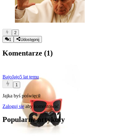
2
1
Udostępnij
Komentarze (
1
)
BajoJajo
5 lat temu
1
Jajka byś poświęcił
Zaloguj się
aby komentować
Popularne artykuły