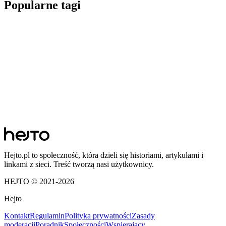
Popularne tagi
Hejto.pl to społeczność, która dzieli się historiami, artykułami i
linkami z sieci. Treść tworzą nasi użytkownicy.
HEJTO © 2021-
2026
Hejto
Kontakt
Regulamin
Polityka prywatności
Zasady
moderacji
Poradnik
Społeczności
Wspierający