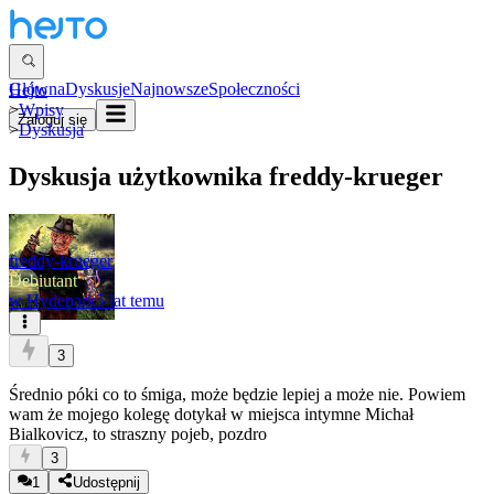
Główna
Dyskusje
Najnowsze
Społeczności
Hejto
>
Wpisy
Zaloguj się
>
Dyskusja
Dyskusja użytkownika
freddy-krueger
freddy-krueger
Debiutant
w
Hydepark
5 lat temu
3
Średnio póki co to śmiga, może będzie lepiej a może nie. Powiem
wam że mojego kolegę dotykał w miejsca intymne Michał
Bialkovicz, to straszny pojeb, pozdro
3
1
Udostępnij