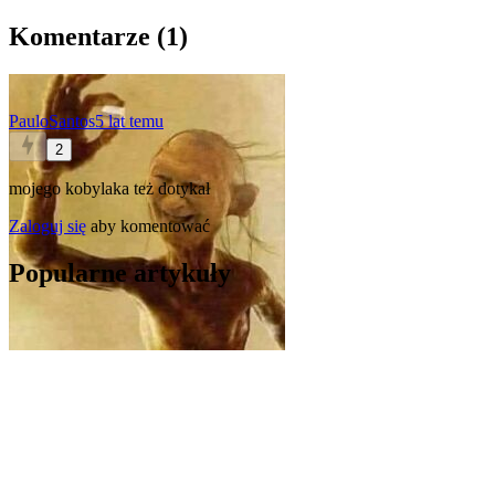
Komentarze (
1
)
PauloSantos
5 lat temu
2
mojego kobylaka też dotykał
Zaloguj się
aby komentować
Popularne artykuły