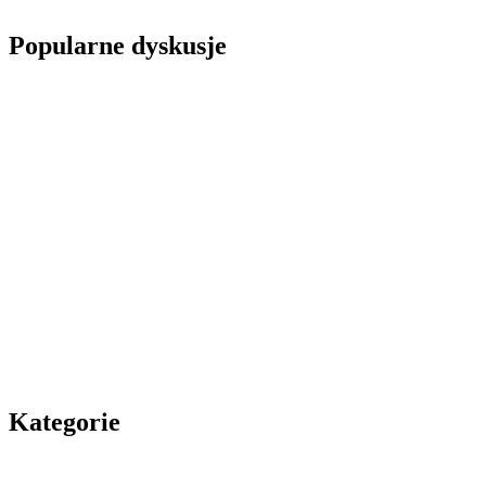
Popularne dyskusje
Kategorie