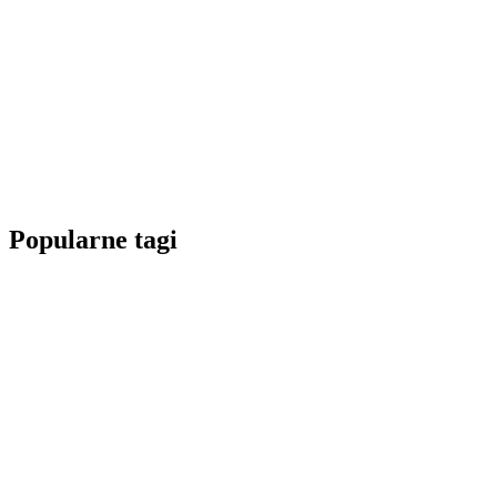
Popularne tagi