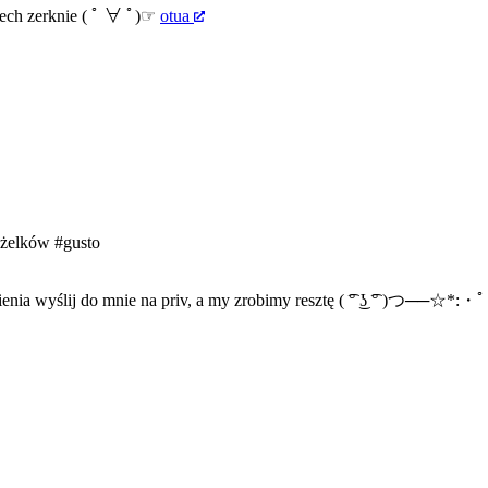
ech zerknie (
ﾟ ∀ ﾟ)☞
otua
żelków
#gusto
nia wyślij do mnie na priv, a my zrobimy resztę ( ͡° ͜ʖ ͡° )つ──☆*:・ﾟ