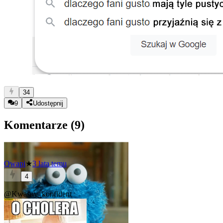
34
9
Udostępnij
Komentarze (
9
)
Qwapi
★
3 lata temu
4
@Kwasny_konfident