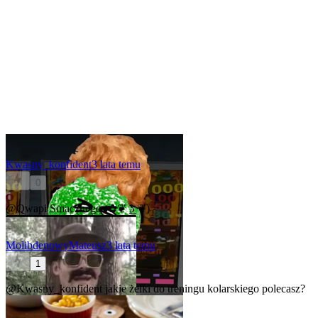
Kwasny_konfident
3 lata temu
0
@Qwapi
Smacznego (✿❦ ͜ʖ ❦)
MolibdenowyMateusz
3 lata temu
1
@Kwasny_konfident
jakie żelki do treningu kolarskiego polecasz?