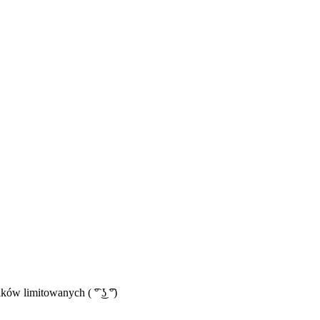
ów limitowanych ( ͡° ͜ʖ ͡°)