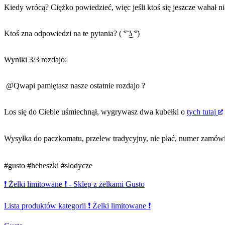
Kiedy wrócą? Ciężko powiedzieć, więc jeśli ktoś się jeszcze wahał ni
Ktoś zna odpowiedzi na te pytania? ( ͡° ͜ʖ ͡°)
Wyniki 3/3 rozdajo:
@Qwapi
pamiętasz nasze ostatnie
rozdajo
?
Los się do Ciebie uśmiechnął, wygrywasz dwa kubełki o
tych tutaj
Wysyłka do paczkomatu, przelew tradycyjny, nie płać, numer zamówie
#gusto
#heheszki
#slodycze
❗ Żelki limitowane ❗ - Sklep z żelkami Gusto
Lista produktów kategorii ❗ Żelki limitowane ❗