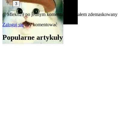
3
@Mleko29
po jednym komentarzu zostałem zdemaskowany
Zaloguj się
aby komentować
Popularne artykuły