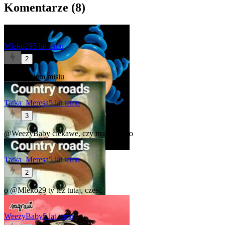
Komentarze (
8
)
Mleko29
5 lat temu
2
No nie wiem misiu
Tatka_Meresa
5 lat temu
3
@WeezyBaby
ciekawe, czy ma tu konto
Tatka_Meresa
5 lat temu
2
o
@Mleko29
ty też tutaj, cześć
WeezyBaby
5 lat temu