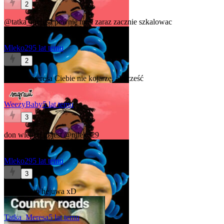
2
@tatka_meresa
pewnie ma i zaraz zacznie szkalowac
Mleko29
5 lat temu
2
@tatka_meresa
Ciebie nie kojarzę, ale cześć
WeezyBaby
5 lat temu
3
don wieprzi to jest
@mleko29
Mleko29
5 lat temu
3
aaaaa no to hejuwa xD
Tatka_Meresa
5 lat temu