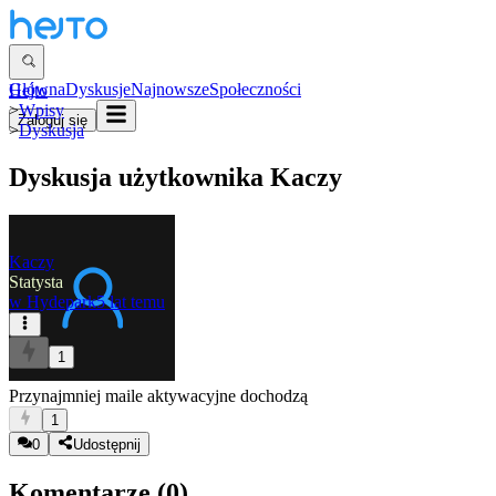
Główna
Dyskusje
Najnowsze
Społeczności
Hejto
>
Wpisy
Zaloguj się
>
Dyskusja
Dyskusja użytkownika
Kaczy
Kaczy
Statysta
w
Hydepark
5 lat temu
1
Przynajmniej maile aktywacyjne dochodzą
1
0
Udostępnij
Komentarze (
0
)