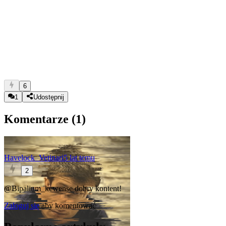
6
1
Udostępnij
Komentarze (
1
)
Havelock_Vetinari
5 lat temu
2
@Bipalium_kewense
dobry kontent!
Zaloguj się
aby komentować