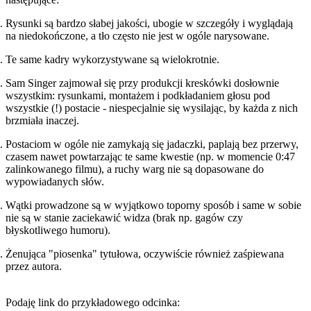
Rysunki są bardzo słabej jakości, ubogie w szczegóły i wyglądają
na niedokończone, a tło często nie jest w ogóle narysowane.
Te same kadry wykorzystywane są wielokrotnie.
Sam Singer zajmował się przy produkcji kreskówki dosłownie
wszystkim: rysunkami, montażem i podkładaniem głosu pod
wszystkie (!) postacie - niespecjalnie się wysilając, by każda z nich
brzmiała inaczej.
Postaciom w ogóle nie zamykają się jadaczki, paplają bez przerwy,
czasem nawet powtarzając te same kwestie (np. w momencie 0:47
zalinkowanego filmu), a ruchy warg nie są dopasowane do
wypowiadanych słów.
Wątki prowadzone są w wyjątkowo toporny sposób i same w sobie
nie są w stanie zaciekawić widza (brak np. gagów czy
błyskotliwego humoru).
Żenująca "piosenka" tytułowa, oczywiście również zaśpiewana
przez autora.
Podaję link do przykładowego odcinka: