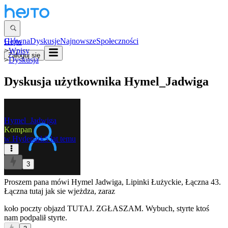
Główna
Dyskusje
Najnowsze
Społeczności
Hejto
>
Wpisy
Zaloguj się
>
Dyskusja
Dyskusja użytkownika
Hymel_Jadwiga
Hymel_Jadwiga
Kompan
w
Hydepark
5 lat temu
3
Proszem pana mówi Hymel Jadwiga, Lipinki Łużyckie, Łączna 43.
Łączna tutaj jak sie wjeżdza, zaraz
koło poczty objazd TUTAJ. ZGŁASZAM. Wybuch, styrte ktoś
nam podpalił styrte.