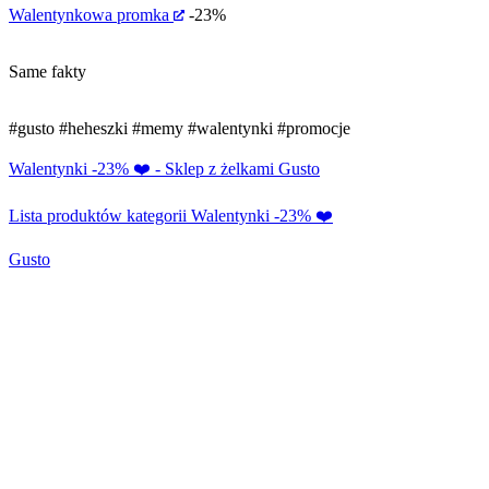
Walentynkowa promka
-23%
Same fakty
#gusto
#heheszki
#memy
#walentynki
#promocje
Walentynki -23% ❤️ - Sklep z żelkami Gusto
Lista produktów kategorii Walentynki -23% ❤️
Gusto