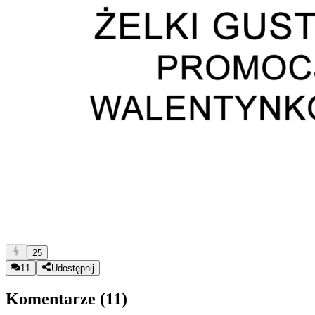
25
11
Udostępnij
Komentarze (
11
)