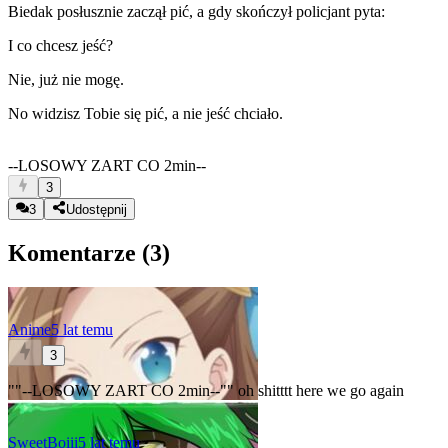
Biedak posłusznie zaczął pić, a gdy skończył policjant pyta:
I co chcesz jeść?
Nie, już nie mogę.
No widzisz Tobie się pić, a nie jeść chciało.
--LOSOWY ZART CO 2min--
3
3
Udostępnij
Komentarze (
3
)
Anime
5 lat temu
3
""--LOSOWY ZART CO 2min--"" oh shitttt here we go again
SweetBoiii
5 lat temu