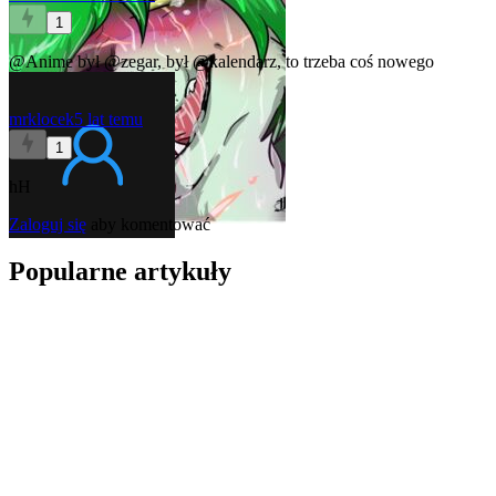
1
@Anime
był
@zegar
, był
@kalendarz
, to trzeba coś nowego
mrklocek
5 lat temu
1
hH
Zaloguj się
aby komentować
Popularne artykuły