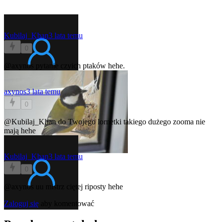
Kubilaj_Khan
3 lata temu
0
@axynos
pytanie czyich ptaków hehe.
axynos
3 lata temu
0
@Kubilaj_Khan
do Twojego lornetki takiego dużego zooma nie
mają hehe
Kubilaj_Khan
3 lata temu
0
@axynos
uu mistrz ciętej riposty hehe
Zaloguj się
aby komentować