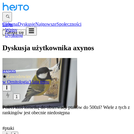
Główna
Dyskusje
Najnowsze
Społeczności
Hejto
>
Wpisy
Zaloguj się
>
Dyskusja
Dyskusja użytkownika
axynos
axynos
★
Zawodowiec
w
Ornitologia
3 lata temu
1
Poleci ktoś lornetkę do obserwacji ptaków do 500zł? Wiele z tych z
rankingów jest obecnie niedostępna
#ptaki