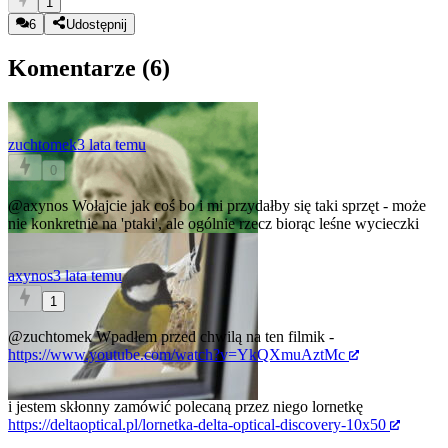
1
6
Udostępnij
Komentarze (
6
)
zuchtomek
3 lata temu
0
@axynos
Wołajcie jak coś bo i mi przydałby się taki sprzęt - może
nie konkretnie na 'ptaki', ale ogólnie rzecz biorąc leśne wycieczki
axynos
3 lata temu
1
@zuchtomek
Wpadłem przed chwilą na ten filmik -
https://www.youtube.com/watch?v=YkQXmuAztMc
i jestem skłonny zamówić polecaną przez niego lornetkę
https://deltaoptical.pl/lornetka-delta-optical-discovery-10x50