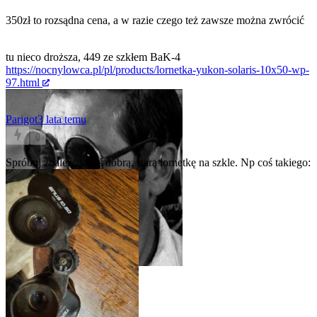
350zł to rozsądna cena, a w razie czego też zawsze można zwrócić
tu nieco droższa, 449 ze szkłem BaK-4
https://nocnylowca.pl/pl/products/lornetka-yukon-solaris-10x50-wp-
97.html
Parigot
3 lata temu
0
Spróbuj znaleźć jakąś dobrą, starą lornetkę na szkle. Np coś takiego: