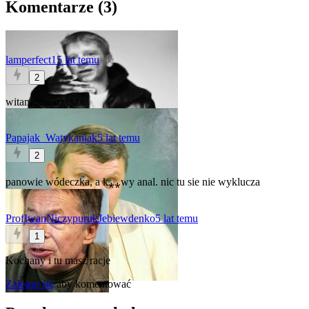
Komentarze (
3
)
lamperfect1
5 lat temu
2
witam towarzysza
Papajak_Watykaniak
5 lat temu
2
panowie wódeczka, a k⁎⁎wy anal. nic tu sie nie wyklucza
ProfIwanNiczypurukJebiewdenko
5 lat temu
1
Kochany i tu masz racje
Zaloguj się
aby komentować