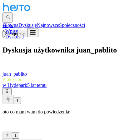
Główna
Dyskusje
Najnowsze
Społeczności
Hejto
>
Wpisy
Zaloguj się
>
Dyskusja
Dyskusja użytkownika
juan_pablito
juan_pablito
Praktykant
w
Hydepark
5 lat temu
1
oto co mam wam do powiedzenia: ‎‏‏‎ ‎‏‏‎ ‎‏‏‎ ‎‏‏‎ ‎‏‏‎ ‎‏‏‎ ‎‏‏‎ ‎‏‏‎ ‎‏‏‎ ‎‏‏‎ ‎‏‏‎ ‎‏‏‎ ‎‏‏‎ ‎‏‏‎ ‎‏‏‎ ‎‏‏‎ ‎‏‏‎ ‎‏‏‎ ‎‏‏‎ ‎‏‏‎ ‎‏‏‎ ‎‏‏‎ ‎‏‏‎ ‎‏‏‎ ‎‏‏‎ ‎‏‏‎ ‎‏‏‎ ‎‏‏‎ ‎‏‏‎ ‎‏‏‎ ‎‏‏‎ ‎‏‏‎ ‎‏‏‎ ‎‏‏‎ ‎‏‏‎ ‎‏‏‎ ‎‏‏‎ ‎‏‏‎ ‎‏‏‎ ‎‏‏‎ ‎‏‏‎ ‎‏‏‎ ‎‏‏‎ ‎‏‏‎ ‎‏‏‎ ‎‏‏‎ ‎‏‏‎ ‎‏‏‎ ‎‏‏‎ ‎‏‏‎ ‎‏‏‎ ‎‏‏‎ ‎‏‏‎
‎‏‏‎ ‎‏‏‎ ‎‏‏‎ ‎‏‏‎ ‎‏‏‎ ‎‏‏‎ ‎‏‏‎ ‎‏‏‎ ‎‏‏‎ ‎‏‏‎ ‎‏‏‎ ‎‏‏‎ ‎‏‏‎ ‎‏‏‎ ‎
1