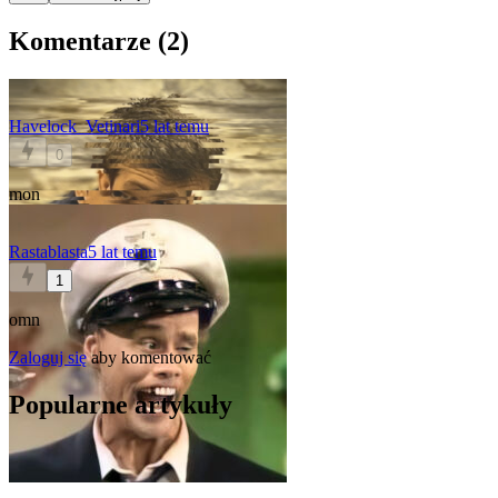
Komentarze (
2
)
Havelock_Vetinari
5 lat temu
0
mon
Rastablasta
5 lat temu
1
omn
Zaloguj się
aby komentować
Popularne artykuły