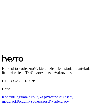
Hejto.pl to społeczność, która dzieli się historiami, artykułami i
linkami z sieci. Treść tworzą nasi użytkownicy.
HEJTO © 2021-
2026
Hejto
Kontakt
Regulamin
Polityka prywatności
Zasady
moderacji
Poradnik
Społeczności
Wspierający