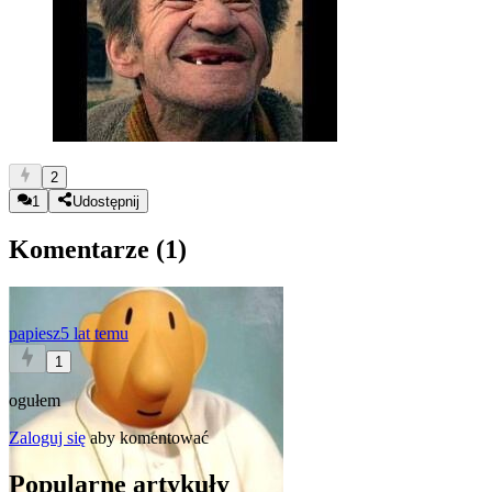
2
1
Udostępnij
Komentarze (
1
)
papiesz
5 lat temu
1
ogułem
Zaloguj się
aby komentować
Popularne artykuły