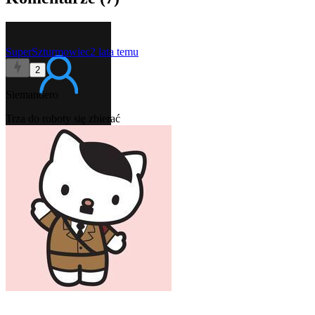
SuperSzturmowiec
2 lata temu
2
Siemandero
Trza do roboty się zbierać