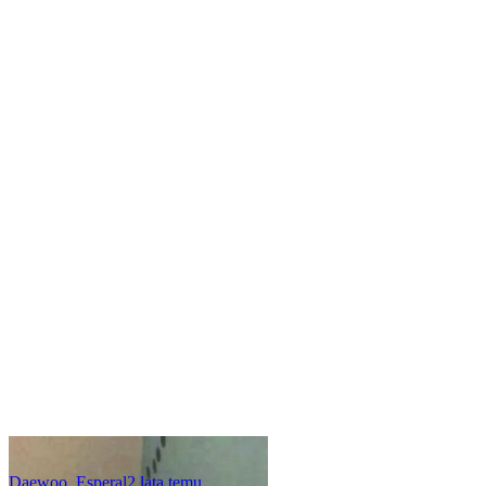
Daewoo_Esperal
2 lata temu