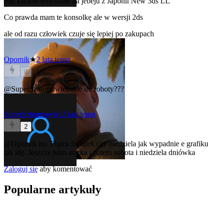
ehh zamówiłem sobie na jebeju z Japonii New 3ds LL
Co prawda mam te konsolkę ale w wersji 2ds
ale od razu człowiek czuje się lepiej po zakupach
Opornik
★
2 lata temu
0
@SuperSzturmowiec
Ale do roboty???
SuperSzturmowiec
2 lata temu
2
@Opornik
no. Piątek świątek czy niedziela jak wypadnie e grafiku
tak idę. Jeszcze jutro nocka i potem sobota i niedziela dniówka
Zaloguj się
aby komentować
Popularne artykuły