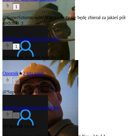
1
@SuperSzturmowiec
ja to z roboty się będę zbierał za jakieś pół
godzinki :)
SuperSzturmowiec
2 lata temu
1
@Daewoo_Esperal
byle do 18
Opornik
★
2 lata temu
0
@SuperSzturmowiec
wut?
SuperSzturmowiec
2 lata temu
0
@Opornik
co co?