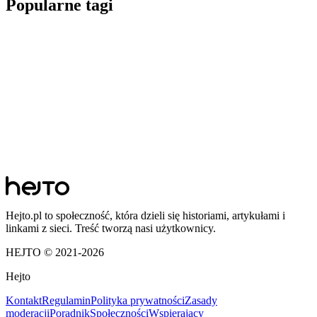
Popularne tagi
Hejto.pl to społeczność, która dzieli się historiami, artykułami i
linkami z sieci. Treść tworzą nasi użytkownicy.
HEJTO © 2021-
2026
Hejto
Kontakt
Regulamin
Polityka prywatności
Zasady
moderacji
Poradnik
Społeczności
Wspierający