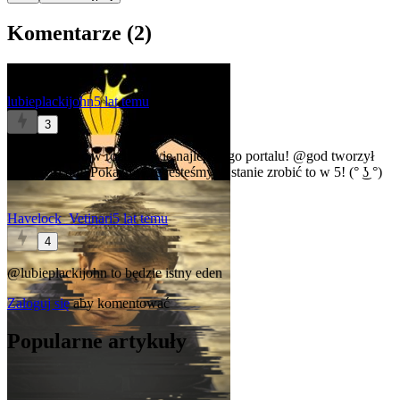
Komentarze (
2
)
lubieplackijohn
5 lat temu
3
Trzeba pomóc w rozbudowie najlepszego portalu!
@god
tworzył
świat w 6 dni. Pokażmy, że jesteśmy w stanie zrobić to w 5! (° ͜ʖ °)
Havelock_Vetinari
5 lat temu
4
@lubieplackijohn
to będzie istny eden
Zaloguj się
aby komentować
Popularne artykuły