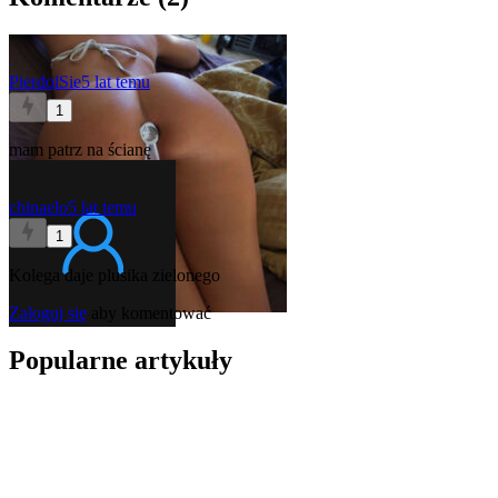
PierdolSie
5 lat temu
1
mam patrz na ścianę
chinaelo
5 lat temu
1
Kolega daje plusika zielonego
Zaloguj się
aby komentować
Popularne artykuły