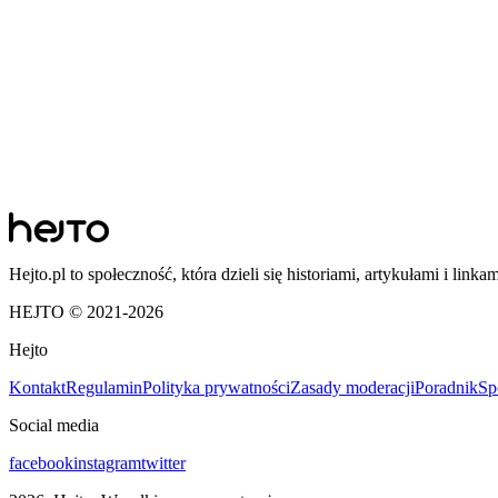
Hejto.pl to społeczność, która dzieli się historiami, artykułami i linka
HEJTO © 2021-
2026
Hejto
Kontakt
Regulamin
Polityka prywatności
Zasady moderacji
Poradnik
Sp
Social media
facebook
instagram
twitter