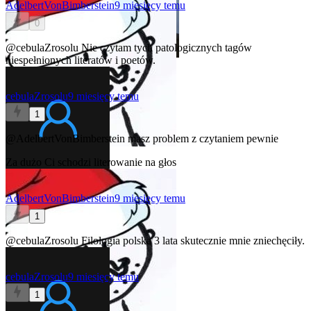
AdelbertVonBimberstein
9 miesięcy temu
0
@cebulaZrosolu
Nie czytam tych patologicznych tagów
niespełnionych literatów i poetów.
cebulaZrosolu
9 miesięcy temu
1
@AdelbertVonBimberstein
masz problem z czytaniem pewnie
Za dużo Ci schodzi literowanie na głos
AdelbertVonBimberstein
9 miesięcy temu
1
@cebulaZrosolu
Filologia polska 3 lata skutecznie mnie zniechęciły.
cebulaZrosolu
9 miesięcy temu
1