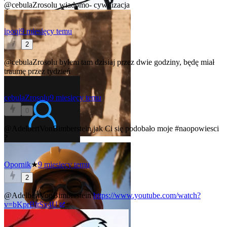
@cebulaZrosolu
wiadomo- cywilizacja
ipoqi
9 miesięcy temu
2
@cebulaZrosolu
byłem tam dzisiaj przez dwie godziny, będę miał
traumę przez tydzień
cebulaZrosolu
9 miesięcy temu
0
@AdelbertVonBimberstein
jak Ci się podobało moje
#naopowiesci
?
Opornik
★
9 miesięcy temu
2
@AdelbertVonBimberstein
https://www.youtube.com/watch?
v=bKprBltSx4U