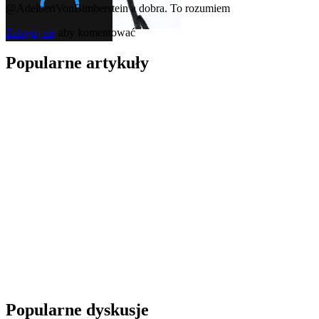
@AdelbertVonBimberstein
a dobra. To rozumiem
Zaloguj się
aby komentować
Popularne artykuły
Popularne dyskusje