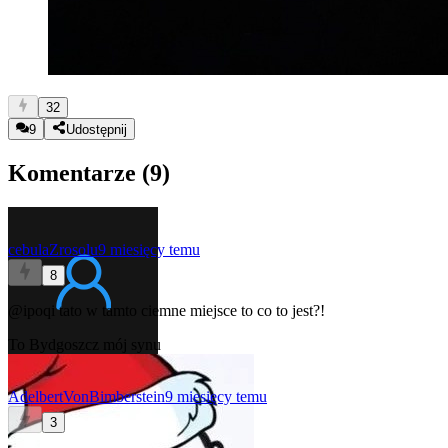
32
9
Udostępnij
Komentarze (
9
)
cebulaZrosolu
9 miesięcy temu
8
@ipoqi
tato w tamto ciemne miejsce to co to jest?!
To Bydgoszcz mój synu
AdelbertVonBimberstein
9 miesięcy temu
3