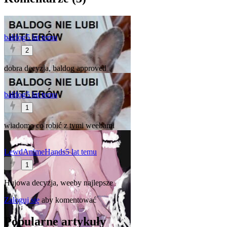
baldog
5 lat temu
2
dobra decyzja, baldog approved
baldog
5 lat temu
1
wiadomo co robić z tymi weebami
LewdAnimeHands
5 lat temu
1
Hujowa decyzja, weeby najlepsze
Zaloguj się
aby komentować
Popularne artykuły