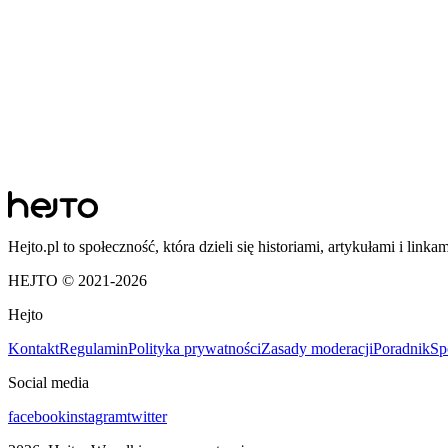
Hejto.pl to społeczność, która dzieli się historiami, artykułami i linka
HEJTO © 2021-
2026
Hejto
Kontakt
Regulamin
Polityka prywatności
Zasady moderacji
Poradnik
Sp
Social media
facebook
instagram
twitter