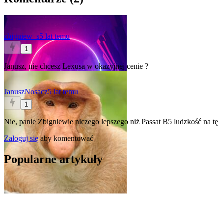
zbigniew_s
5 lat temu
1
Janusz, nie chcesz Lexusa w okazyjnej cenie ?
JanuszNosacz
5 lat temu
1
Nie, panie Zbigniewie niczego lepszego niż Passat B5 ludzkość na tę 
Zaloguj się
aby komentować
Popularne artykuły