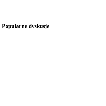
Popularne dyskusje