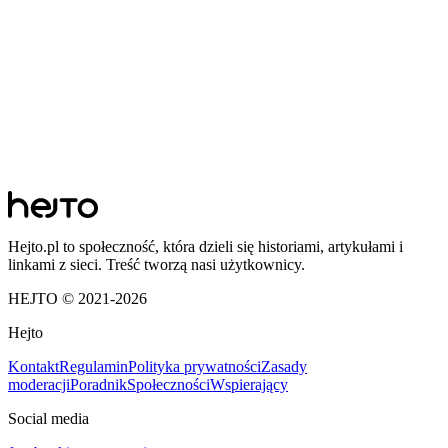
Hejto.pl to społeczność, która dzieli się historiami, artykułami i
linkami z sieci. Treść tworzą nasi użytkownicy.
HEJTO © 2021-
2026
Hejto
Kontakt
Regulamin
Polityka prywatności
Zasady
moderacji
Poradnik
Społeczności
Wspierający
Social media