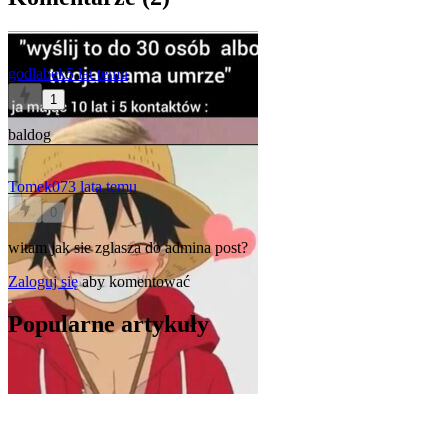
godlabek
5 lat temu
1
baldog
Tomek07
3 lata temu
0
witam jak sie zglasza do admina post?
Zaloguj się
aby komentować
Popularne artykuły