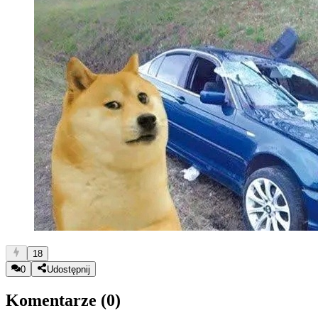
18
0
Udostępnij
Komentarze (
0
)