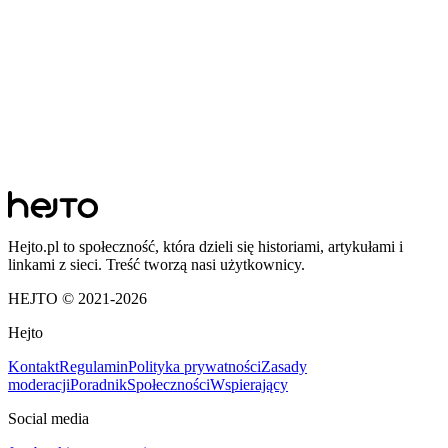
Hejto.pl to społeczność, która dzieli się historiami, artykułami i
linkami z sieci. Treść tworzą nasi użytkownicy.
HEJTO © 2021-
2026
Hejto
Kontakt
Regulamin
Polityka prywatności
Zasady
moderacji
Poradnik
Społeczności
Wspierający
Social media