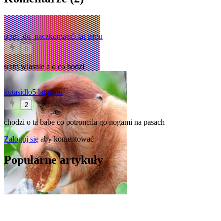
sram_do_paczkomatu
5 lat temu
0
sram wlasnie a o co hodzi
kutasidlo
5 lat temu
2
chodzi o ta babe co potroncila go nogami na pasach
Zaloguj się
aby komentować
Popularne artykuły