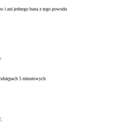
ow
i ani jednego bana z tego powodu
r
odstępach 5 minutowych
ć.