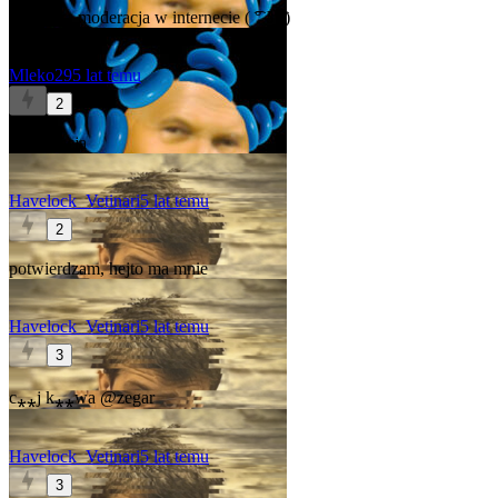
najlepsza moderacja w internecie ( ͡° ͜ʖ ͡°)
Mleko29
5 lat temu
2
murderacja
Havelock_Vetinari
5 lat temu
2
potwierdzam, hejto ma mnie
Havelock_Vetinari
5 lat temu
3
c⁎⁎j k⁎⁎wa
@zegar
Havelock_Vetinari
5 lat temu
3