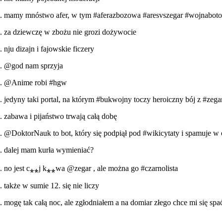
mamy mnóstwo afer, w tym
#aferazbozowa
#aresvszegar
#wojnabot
za dziewczę w zbożu nie grozi dożywocie
nju dizajn i fajowskie ficzery
@god
nam sprzyja
@Anime
robi
#hgw
jedyny taki portal, na którym
#bukwojny
toczy heroiczny bój z
#zega
zabawa i pijaństwo trwają całą dobę
@DoktorNauk
to bot, który się podpiął pod
#wikicytaty
i spamuje w 
dalej mam kurła wymieniać?
no jest c⁎⁎j k⁎⁎wa
@zegar
, ale można go
#czarnolista
także w sumie 12. się nie liczy
mogę tak całą noc, ale zgłodniałem a na domiar złego chce mi się spa