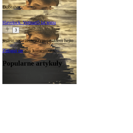
Dobranoc
Havelock_Vetinari
5 lat temu
3
jestem najważniejszym punktem hejto
Zaloguj się
aby komentować
Popularne artykuły