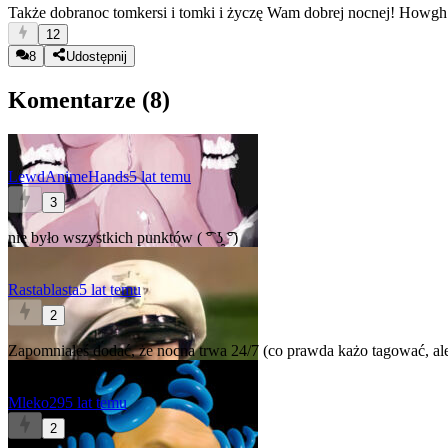
Także dobranoc tomkersi i tomki i życzę Wam dobrej nocnej! Howgh
12
8
Udostępnij
Komentarze (
8
)
LewdAnimeHands
5 lat temu
3
nie było wszystkich punktów ( ͡° ʖ̯ ͡°)
Rastablasta
5 lat temu
2
Zapomniałeś dodać, że nocna trwa 24/7 (co prawda każo tagować, ale 
Mleko29
5 lat temu
2