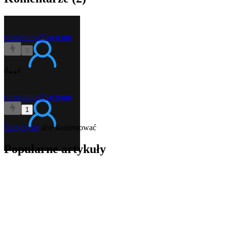
romandupa
5 lat temu
0
d⁎⁎a
romandupa
5 lat temu
1
Zaloguj się
aby komentować
Popularne artykuły