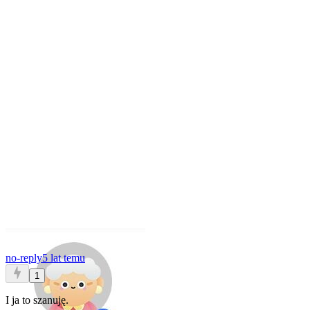
no-reply
5 lat temu
1
I ja to szanuję.