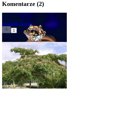
Komentarze (
2
)
mysza04
5 lat temu
1
XD