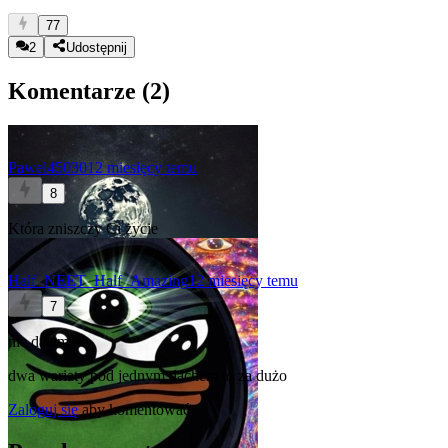
77
2
Udostępnij
Komentarze (
2
)
Pawel45030
12 miesięcy temu
8
Która zniszczy Ci życie
Half_NEET_Half_Amazing
12 miesięcy temu
7
nie dałem
dwa wariaty pod jednym dachem to za dużo
Zaloguj się
aby komentować