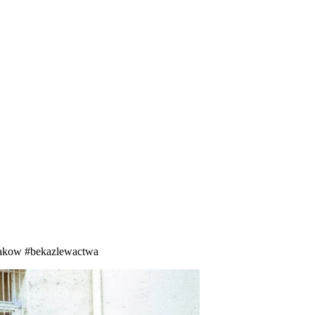
akow
#bekazlewactwa