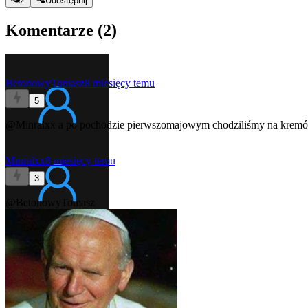
2
Udostępnij
Komentarze (
2
)
BetonowyTomasz
8 miesięcy temu
5
@Minralxx
a po pochodzie pierwszomajowym chodziliśmy na krem
Minralxx
8 miesięcy temu
3
@BetonowyTomasz