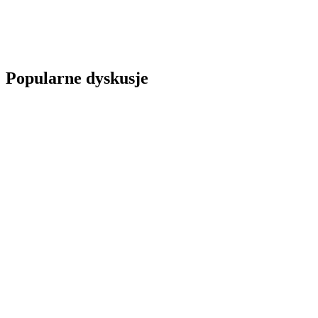
Popularne dyskusje