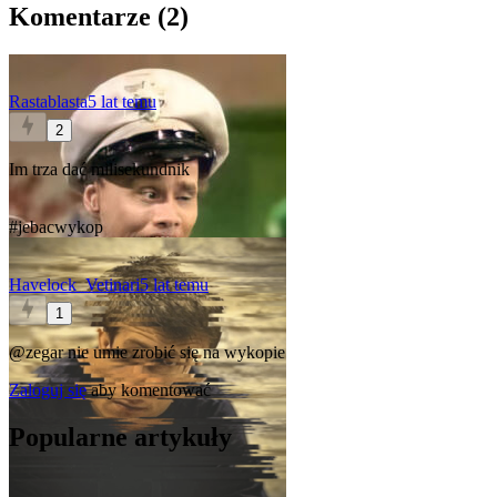
Komentarze (
2
)
Rastablasta
5 lat temu
2
Im trza dać milisekundnik
#jebacwykop
Havelock_Vetinari
5 lat temu
1
@zegar
nie umie zrobić się na wykopie
Zaloguj się
aby komentować
Popularne artykuły