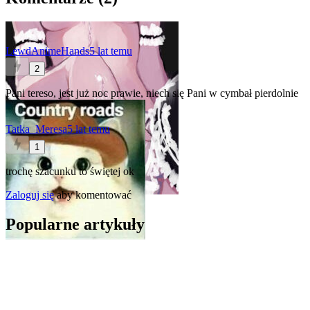
LewdAnimeHands
5 lat temu
2
Pani tereso, jest już noc prawie, niech się Pani w cymbał pierdolnie
Tatka_Meresa
5 lat temu
1
trochę szacunku to świętej ok
Zaloguj się
aby komentować
Popularne artykuły