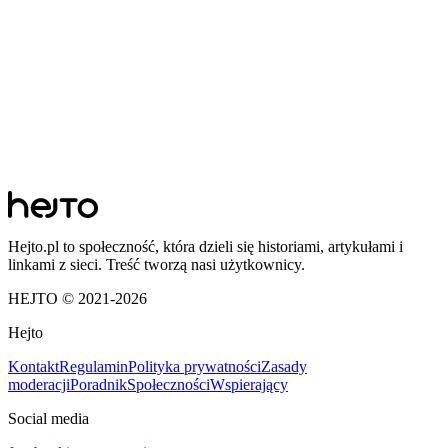
Hejto.pl to społeczność, która dzieli się historiami, artykułami i
linkami z sieci. Treść tworzą nasi użytkownicy.
HEJTO © 2021-
2026
Hejto
Kontakt
Regulamin
Polityka prywatności
Zasady
moderacji
Poradnik
Społeczności
Wspierający
Social media