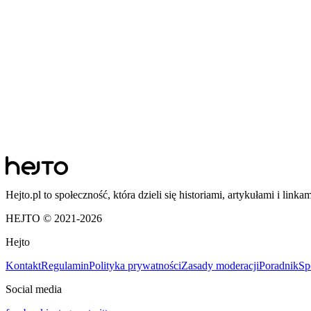
Hejto.pl to społeczność, która dzieli się historiami, artykułami i linka
HEJTO © 2021-
2026
Hejto
Kontakt
Regulamin
Polityka prywatności
Zasady moderacji
Poradnik
Sp
Social media