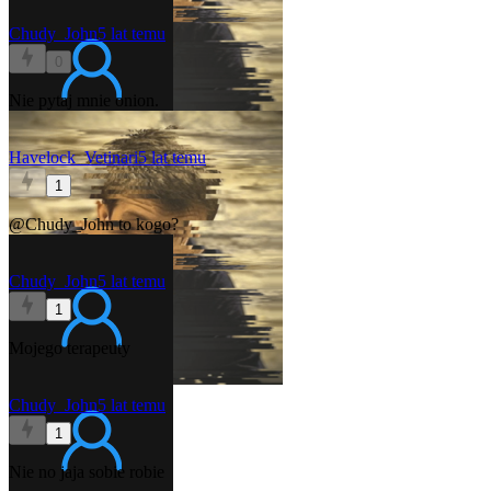
Chudy_John
5 lat temu
0
Nie pytaj mnie onion.
Havelock_Vetinari
5 lat temu
1
@Chudy_John
to kogo?
Chudy_John
5 lat temu
1
Mojego terapeuty
Chudy_John
5 lat temu
1
Nie no jaja sobie robie