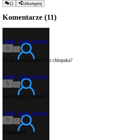
11
Udostępnij
Komentarze (
11
)
Chudy_John
5 lat temu
0
Co sie przypierdalaez do chlopaka?
Chudy_John
5 lat temu
0
Kim Ty k⁎⁎wa jestes?
Chudy_John
5 lat temu
0
A spierdalaj