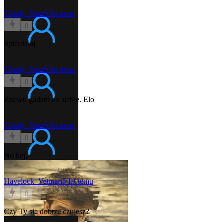
Chudy_John
5 lat temu
0
Spierdalaj.
Chudy_John
5 lat temu
0
Znowu gadam do siebie. Elo
Chudy_John
5 lat temu
0
No hej.
Havelock_Vetinari
5 lat temu
0
Czy Ty sie dobrze czujesz?