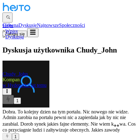
Główna
Dyskusje
Najnowsze
Społeczności
Hejto
>
Wpisy
Zaloguj się
>
Dyskusja
Dyskusja użytkownika
Chudy_John
Chudy_John
Kompan
w
Hydepark
5 lat temu
1
Dobra. To kolejny dzien na tym portalu. Nic nowego nie widze.
Admin zarobia na portalu pewni nic a zapierdala jak by nic nie
zarabial. Dorob synek jakies fajne elementy. Nie wiem k⁎⁎wa. Cos
co przyciagnie ludzi i zaltywizuje obecnych. Jakies zawody
1