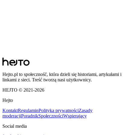
Hejto.pl to społeczność, która dzieli się historiami, artykułami i
linkami z sieci. Treść tworzą nasi użytkownicy.
HEJTO © 2021-
2026
Hejto
Kontakt
Regulamin
Polityka prywatności
Zasady
moderacji
Poradnik
Społeczności
Wspierający
Social media