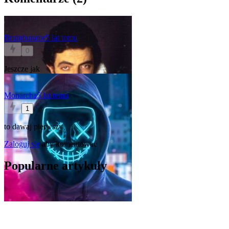
Brumburator
5 lat temu
0
Jeszcze jak
Monarcha
5 lat temu
1
to dawaj pierwszy
Zaloguj się
aby komentować
Popularne artykuły