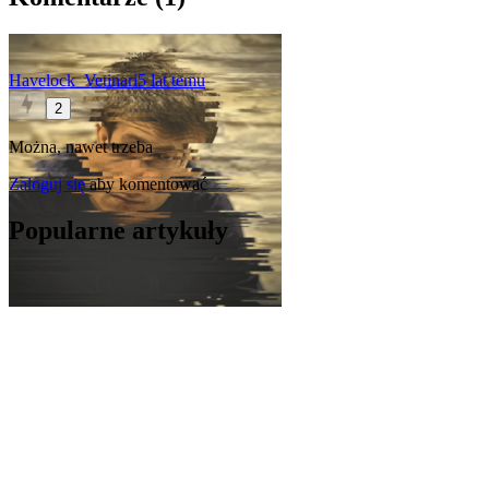
Havelock_Vetinari
5 lat temu
2
Można, nawet trzeba
Zaloguj się
aby komentować
Popularne artykuły