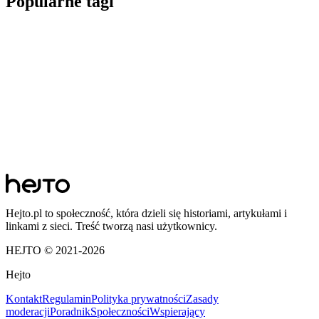
Popularne tagi
Hejto.pl to społeczność, która dzieli się historiami, artykułami i
linkami z sieci. Treść tworzą nasi użytkownicy.
HEJTO © 2021-
2026
Hejto
Kontakt
Regulamin
Polityka prywatności
Zasady
moderacji
Poradnik
Społeczności
Wspierający