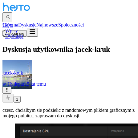
Główna
Dyskusje
Najnowsze
Społeczności
Hejto
>
Wpisy
Zaloguj się
>
Dyskusja
Dyskusja użytkownika
jacek-kruk
jacek-kruk
Debiutant
w
Hydepark
5 lat temu
1
czesc. chcialbym sie podzielic z randomowym plikiem graficznym z
mojego pulpitu.. zapraszam do dyskusji.