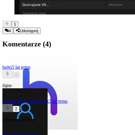
1
4
Udostępnij
Komentarze (
4
)
hajto
5 lat temu
0
fajne
Dziendobryjestemmarek
5 lat temu
2
Ciekawa sprawa