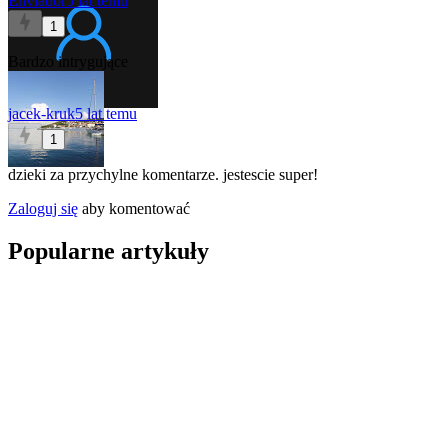
Enviador
5 lat temu
1
Bardzo intrygujące
jacek-kruk
5 lat temu
1
dzieki za przychylne komentarze. jestescie super!
Zaloguj się
aby komentować
Popularne artykuły