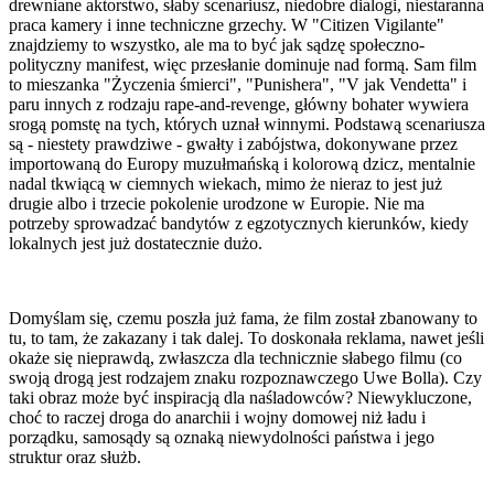
drewniane aktorstwo, słaby scenariusz, niedobre dialogi, niestaranna
praca kamery i inne techniczne grzechy. W "Citizen Vigilante"
znajdziemy to wszystko, ale ma to być jak sądzę społeczno-
polityczny manifest, więc przesłanie dominuje nad formą. Sam film
to mieszanka "Życzenia śmierci", "Punishera", "V jak Vendetta" i
paru innych z rodzaju rape-and-revenge, główny bohater wywiera
srogą pomstę na tych, których uznał winnymi. Podstawą scenariusza
są - niestety prawdziwe - gwałty i zabójstwa, dokonywane przez
importowaną do Europy muzułmańską i kolorową dzicz, mentalnie
nadal tkwiącą w ciemnych wiekach, mimo że nieraz to jest już
drugie albo i trzecie pokolenie urodzone w Europie. Nie ma
potrzeby sprowadzać bandytów z egzotycznych kierunków, kiedy
lokalnych jest już dostatecznie dużo.
Domyślam się, czemu poszła już fama, że film został zbanowany to
tu, to tam, że zakazany i tak dalej. To doskonała reklama, nawet jeśli
okaże się nieprawdą, zwłaszcza dla technicznie słabego filmu (co
swoją drogą jest rodzajem znaku rozpoznawczego Uwe Bolla). Czy
taki obraz może być inspiracją dla naśladowców? Niewykluczone,
choć to raczej droga do anarchii i wojny domowej niż ładu i
porządku, samosądy są oznaką niewydolności państwa i jego
struktur oraz służb.