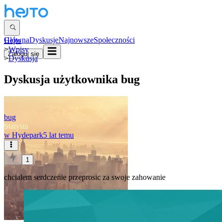
Główna
Dyskusje
Najnowsze
Społeczności
Hejto
>
Wpisy
Zaloguj się
>
Dyskusja
Dyskusja użytkownika
bug
bug
Statysta
w
Hydepark
5 lat temu
1
chcialem serdczenie przeprosic za swoje zahowanie