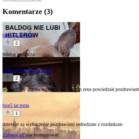
Komentarze (
3
)
baldog
5 lat temu
2
baldog wybacza
AnbrzejGouota
5 lat temu
2
wybaczamy grzeba wybaczc tak jak pan zeus powiedzial posdrawiam 
bug
5 lat temu
1
dziekuje za wybaczenie pozdrawiam sedredznie z rozdinkom
Zaloguj się
aby komentować