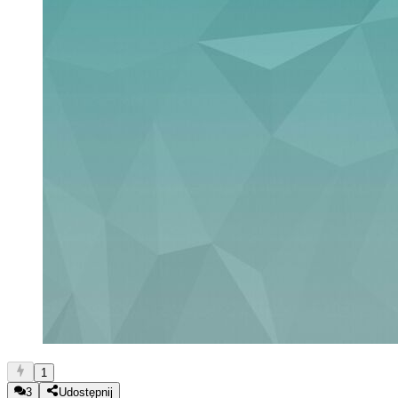
1
3
Udostępnij