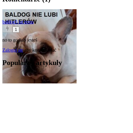
baldog
5 lat temu
1
no to godlab jesteś
Zaloguj się
aby komentować
Popularne artykuły