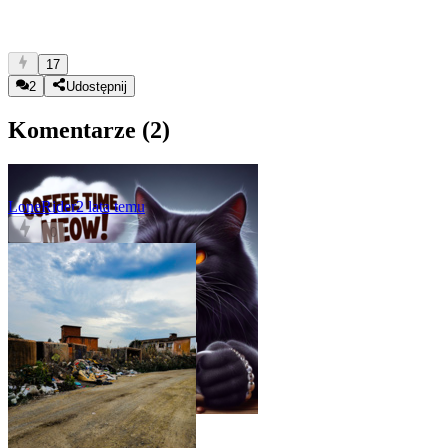
17
2
Udostępnij
Komentarze (
2
)
LoneRider
2 lata temu
0