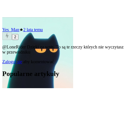
Yes_Man
★
2 lata temu
2
@LoneRider
Dzięki za wpis. To są te rzeczy których nie wyczytasz
w przewodniku
Zaloguj się
aby komentować
Popularne artykuły