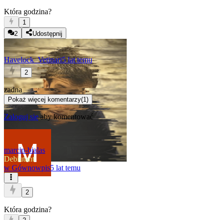
Która godzina?
1
2
Udostępnij
Havelock_Vetinari
5 lat temu
2
zadna
Pokaż więcej komentarzy
(
1
)
Zaloguj się
aby komentować
marcin-bialas
Debiutant
w
Gównowpis
5 lat temu
2
Która godzina?