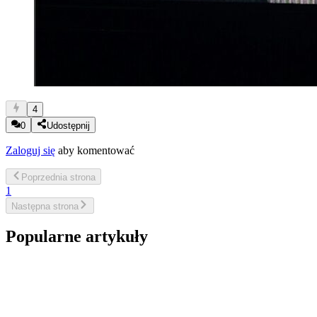
4
0
Udostępnij
Zaloguj się
aby komentować
Poprzednia
strona
1
Następna
strona
Popularne artykuły