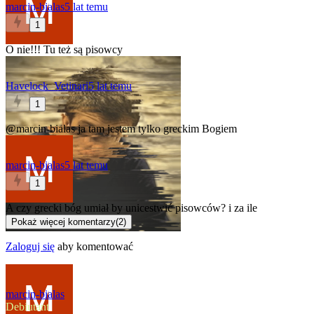
marcin-bialas
5 lat temu
1
O nie!!! Tu też są pisowcy
Havelock_Vetinari
5 lat temu
1
@marcin-bialas
ja tam jestem tylko greckim Bogiem
marcin-bialas
5 lat temu
1
A czy grecki bóg umiał by unicestwić pisowców? i za ile
Pokaż więcej komentarzy
(
2
)
Zaloguj się
aby komentować
marcin-bialas
Debiutant