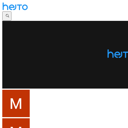
Główna
Dyskusje
Najnowsze
Społeczności
Zaloguj się