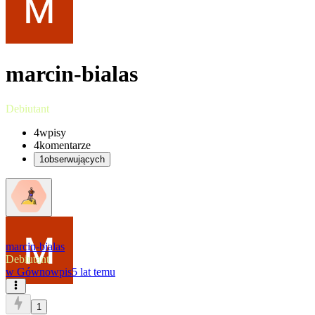
marcin-bialas
Debiutant
4
wpisy
4
komentarze
1
obserwujących
marcin-bialas
Debiutant
w
Gównowpis
5 lat temu
1