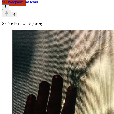
w
Hydepark
5 lat temu
4
Słońce Peru wruć proszę