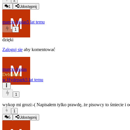
2
1
Udostępnij
marcin-bialas
5 lat temu
1
dzięki
Zaloguj się
aby komentować
marcin-bialas
Debiutant
w
Hydepark
5 lat temu
1
wykop mi grozi:-( Napisałem tylko prawdę, że pisowcy to śmiecie i o
1
5
Udostępnij