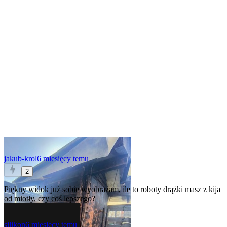
jakub-krol
6 miesięcy temu
2
Piękny widok
już sobie wyobrażam, ile to roboty
drążki masz z kija
od miotły, czy coś lepszego?
silikon
6 miesięcy temu