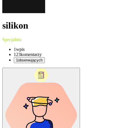
silikon
Specjalista
1
wpis
123
komentarzy
1
obserwujących