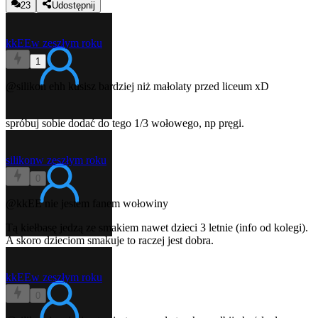
23
Udostępnij
kkEE
w zeszłym roku
1
@silikon
ehh kusisz bardziej niż małolaty przed liceum xD
spróbuj sobie dodać do tego 1/3 wołowego, np pręgi.
silikon
w zeszłym roku
0
@kkEE
nie jestem fanem wołowiny
Tą kiełbasę jedzą ze smakiem nawet dzieci 3 letnie (info od kolegi).
A skoro dzieciom smakuje to raczej jest dobra.
kkEE
w zeszłym roku
0