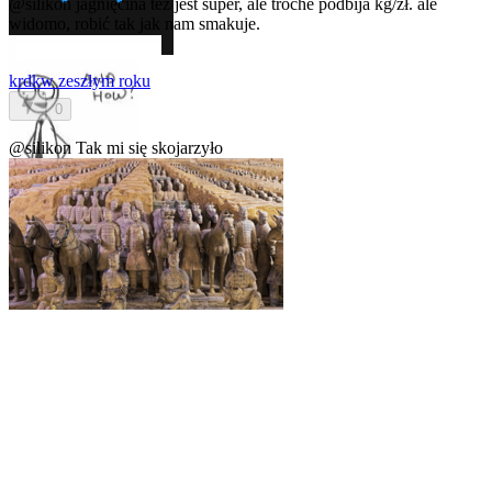
@silikon
jagnięcina tez jest super, ale troche podbija kg/zł. ale
widomo, robić tak jak nam smakuje.
krdk
w zeszłym roku
0
@silikon
Tak mi się skojarzyło