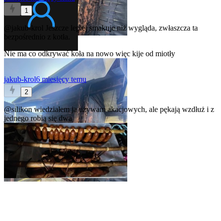
1
@jakub-krol
Jeszcze lepiej smakuje niż wygląda, zwłaszcza ta
bezpośrednio z kotła.
Nie ma co odkrywać koła na nowo więc kije od miotły
jakub-krol
6 miesięcy temu
2
@silikon
wiedziałem
ja używam akacjowych, ale pękają wzdłuż i z
jednego robią się dwa