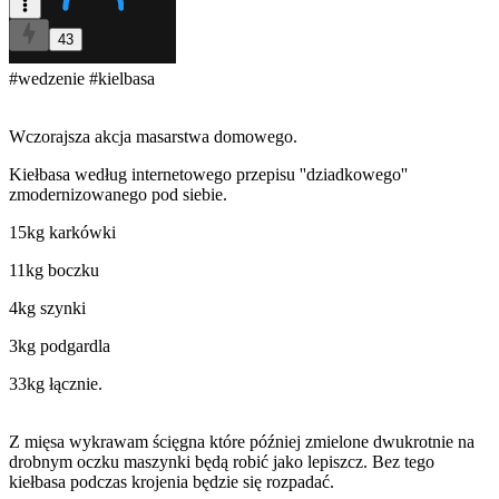
43
#wedzenie
#kielbasa
Wczorajsza akcja masarstwa domowego.
Kiełbasa według internetowego przepisu ''dziadkowego''
zmodernizowanego pod siebie.
15kg karkówki
11kg boczku
4kg szynki
3kg podgardla
33kg łącznie.
Z mięsa wykrawam ścięgna które później zmielone dwukrotnie na
drobnym oczku maszynki będą robić jako lepiszcz. Bez tego
kiełbasa podczas krojenia będzie się rozpadać.