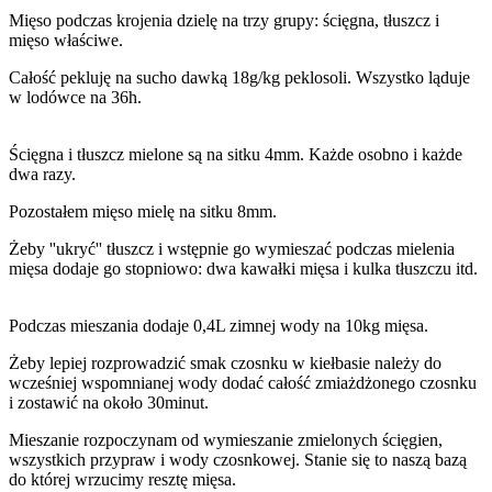
Mięso podczas krojenia dzielę na trzy grupy: ścięgna, tłuszcz i
mięso właściwe.
Całość pekluję na sucho dawką 18g/kg peklosoli. Wszystko ląduje
w lodówce na 36h.
Ścięgna i tłuszcz mielone są na sitku 4mm. Każde osobno i każde
dwa razy.
Pozostałem mięso mielę na sitku 8mm.
Żeby ''ukryć'' tłuszcz i wstępnie go wymieszać podczas mielenia
mięsa dodaje go stopniowo: dwa kawałki mięsa i kulka tłuszczu itd.
Podczas mieszania dodaje 0,4L zimnej wody na 10kg mięsa.
Żeby lepiej rozprowadzić smak czosnku w kiełbasie należy do
wcześniej wspomnianej wody dodać całość zmiażdżonego czosnku
i zostawić na około 30minut.
Mieszanie rozpoczynam od wymieszanie zmielonych ścięgien,
wszystkich przypraw i wody czosnkowej. Stanie się to naszą bazą
do której wrzucimy resztę mięsa.