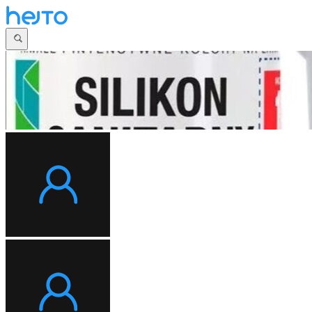
Główna
Dyskusje
Najnowsze
Społeczności
Zaloguj się