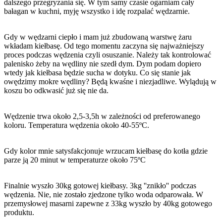
dalszego przegryzania się. W tym samy czasie ogarniam cały
bałagan w kuchni, myję wszystko i idę rozpalać wędzarnie.
Gdy w wędzarni ciepło i mam już zbudowaną warstwę żaru
wkładam kiełbasę. Od tego momentu zaczyna się najważniejszy
proces podczas wędzenia czyli osuszanie. Należy tak kontrolować
palenisko żeby na wędliny nie szedł dym. Dym podam dopiero
wtedy jak kiełbasa będzie sucha w dotyku. Co się stanie jak
owędzimy mokre wędliny? Będą kwaśne i niezjadliwe. Wylądują w
koszu bo odkwasić już się nie da.
Wędzenie trwa około 2,5-3,5h w zależności od preferowanego
koloru. Temperatura wędzenia około 40-55ºC.
Gdy kolor mnie satysfakcjonuje wrzucam kiełbasę do kotła gdzie
parze ją 20 minut w temperaturze około 75ºC
Finalnie wyszło 30kg gotowej kiełbasy. 3kg ''znikło'' podczas
wędzenia. Nie, nie zostało zjedzone tylko woda odparowała. W
przemysłowej masarni zapewne z 33kg wyszło by 40kg gotowego
produktu.