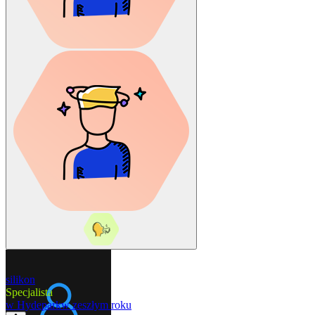
silikon
Specjalista
w
Hydepark
w zeszłym roku