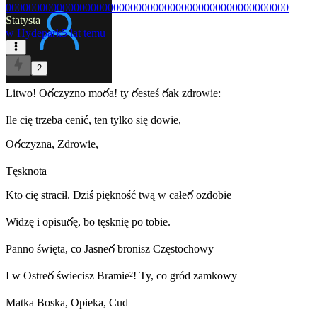
00000000000000000000000000000000000000000000000000
Statysta
w
Hydepark
5 lat temu
2
Litwo! Oగczyzno moగa! ty గesteś గak zdrowie:
Ile cię trzeba cenić, ten tylko się dowie,
Oగczyzna, Zdrowie,
Tęsknota
Kto cię stracił. ǲiś piękność twą w całeగ ozdobie
Wiǳę i opisuగę, bo tęsknię po tobie.
Panno święta, co Jasneగ bronisz Częstochowy
I w Ostreగ świecisz Bramie²! Ty, co gród zamkowy
Matka Boska, Opieka, Cud