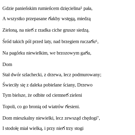
Gǳie panieńskim rumieńcem ǳięcielina⁵ pała,
A wszystko przepasane గakby wstęgą, mieǳą
Zieloną, na nieగ z rzadka ciche grusze sieǳą.
Śród takich pól przed laty, nad brzegiem ruczaగu⁶,
Na pagórku niewielkim, we brzozowym gaగu,
Dom
Stał dwór szlachecki, z drzewa, lecz podmurowany;
Świeciły się z daleka pobielane ściany, Drzewo
Tym bielsze, że odbite od ciemneగ zieleni
Topoli, co go bronią od wiatrów గesieni.
Dom mieszkalny niewielki, lecz zewsząd chędogi⁷,
I stodołę miał wielką, i przy nieగ trzy stogi