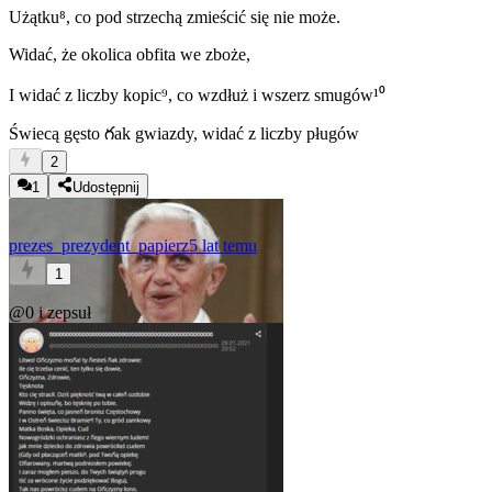
Użątku⁸, co pod strzechą zmieścić się nie może.
Widać, że okolica obfita we zboże,
I widać z liczby kopic⁹, co wzdłuż i wszerz smugów¹⁰
Świecą gęsto గak gwiazdy, widać z liczby pługów
2
1
Udostępnij
prezes_prezydent_papierz
5 lat temu
1
@0 i zepsuł