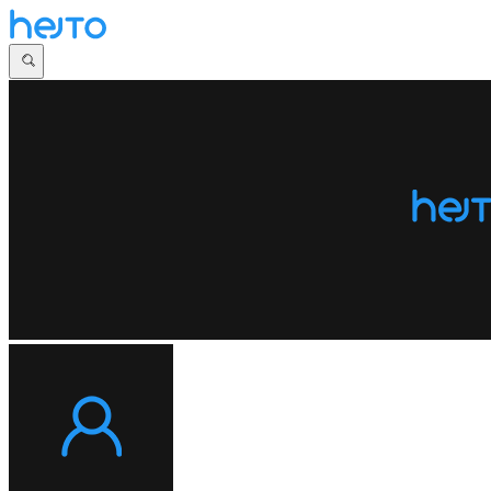
Główna
Dyskusje
Najnowsze
Społeczności
Zaloguj się