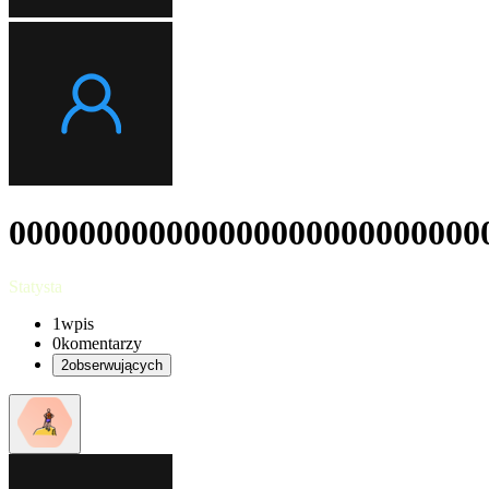
000000000000000000000000000
Statysta
1
wpis
0
komentarzy
2
obserwujących