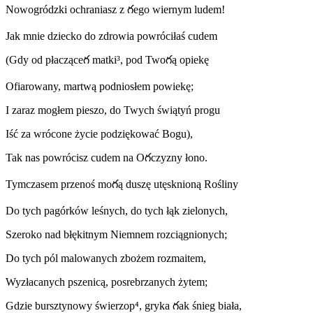
Nowogróǳki ochraniasz z గego wiernym ludem!
Jak mnie ǳiecko do zdrowia powróciłaś cudem
(Gdy od płacząceగ matki³, pod Twoగą opiekę
Ofiarowany, martwą podniosłem powiekę;
I zaraz mogłem pieszo, do Twych świątyń progu
Iść za wrócone życie poǳiękować Bogu),
Tak nas powrócisz cudem na Oగczyzny łono.
Tymczasem przenoś moగą duszę utęsknioną Rośliny
Do tych pagórków leśnych, do tych łąk zielonych,
Szeroko nad błękitnym Niemnem rozciągnionych;
Do tych pól malowanych zbożem rozmaitem,
Wyzłacanych pszenicą, posrebrzanych żytem;
Gǳie bursztynowy świerzop⁴, gryka గak śnieg biała,