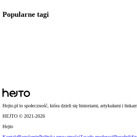
Popularne tagi
Hejto.pl to społeczność, która dzieli się historiami, artykułami i linka
HEJTO © 2021-
2026
Hejto
Kontakt
Regulamin
Polityka prywatności
Zasady moderacji
Poradnik
Sp