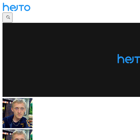
Główna
Dyskusje
Najnowsze
Społeczności
Zaloguj się