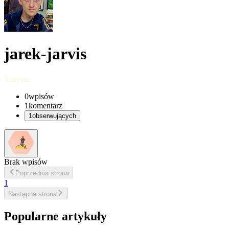
jarek-jarvis
Statysta
0
wpisów
1
komentarz
1
obserwujących
Brak wpisów
Poprzednia
strona
1
Następna
strona
Popularne artykuły